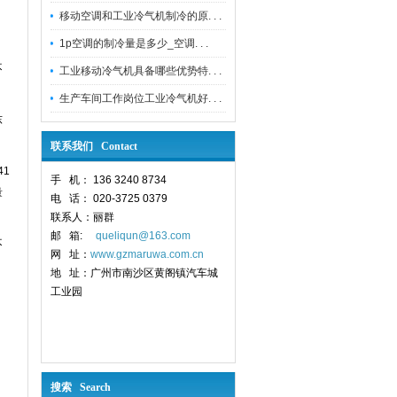
移动空调和工业冷气机制冷的原. . .
1p空调的制冷量是多少_空调. . .
不
工业移动冷气机具备哪些优势特. . .
生产车间工作岗位工业冷气机好. . .
东
联系我们 Contact
41
手 机： 136 3240 8734
量
电 话： 020-3725 0379
联系人：丽群
邮 箱:
queliqun@163.com
不
网 址：
www.gzmaruwa.com.cn
地 址：
广州市南沙区黄阁镇汽车城
工业园
搜索 Search