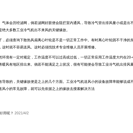
。气体会历经滤网，倘若滤网好脏便会阻拦室内通风，导致冷气管出排风量小或是出
是绝大多数工业冷气机出不来风的关键缘故。
了，必须查询下散热风扇离心叶轮是不是一切正常工作中。有时离心叶轮因不干净的
，这时就不容易送风。这时必须找技术专业维修人员开展维修。
然环境有一定对规定，工作温度不可以过高或过低，一切正常应用工作温度大约在
20-
将暖风有地区排出来。倘若不能满足之上状况，很有可能便会导致工业冷气机出排风
故导致的，关键缘故便是之上的几个方面。工业冷气机送风小的设备故障率能够说成
送风小的常见故障，就可以先依据之上的缘故去搜索解决方法
好用呢？
2021/4/2