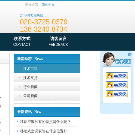
选择语言：
简体中文
24小时客服热线
020-3725 0379
136 3240 8734
02028907518
联系方式
访客留言
CONTACT
FEEDBACK
新闻动态 News
技术百科
技术支持
行业新闻
公司新闻
有
活
最新资讯 New
移动空调独有的特点是什么呢？. . .
体
暖
移动式空调安装在什么位置好