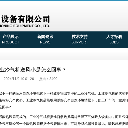
产品展示
新闻资讯
技术支持
人才招聘
PRODUCT
NEWS
SUPPORT
JOBS
业冷气机送风小是怎么回事？
2024/11/9 10:01:26 点击：3400
据不一样的应用自然环境挑选不一样致冷输出功率的工业冷气机。工业冷气机的优势
接等好几个优势。工业冷气机是能够用以好几个自然环境情景下，如工厂车间、室外
么回事
?
部散热风扇完成的。工业冷气机根据進口散热风扇将常温下气体吸入设备内，而且气
冷气再历经另一个散热风扇根据冷气管排出来，可对身或机器设备减温。暖风就根据